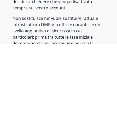
desidera, chiedere che venga disattivato
sempre sul vostro account.
Non sostituisce ne’ vuole sostituire l’attuale
infrastruttura DMR ma offre e garantisce un
livello aggiuntivo di sicurezza in casi
particolari: prima tra tutte le fase iniziale
dell’emergenza per proseguire poi con la
sicurezza in campo e la possibilità, ad auto
tutela, di registrare tutte le conversazioni i
corso nel caso di discussioni o problemi con il
pubblico.